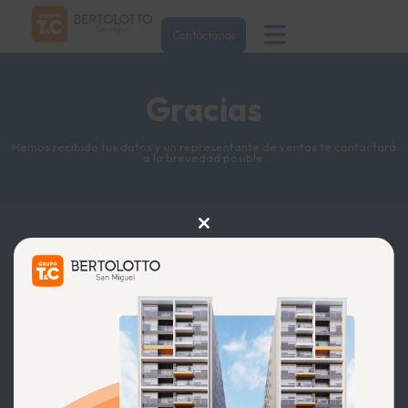
Contáctanos
Gracias
Hemos recibido tus datos y un representante de ventas te contactará
a la brevedad posible.
Close
this
module
HORARIOS DE ATENCIÓN
L-D: 10:00am A 7:00pm
Av. Bertolotto 752, San Miguel