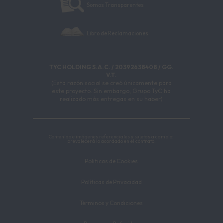
Somos Transparentes
Libro de Reclamaciones
TYC HOLDING S.A.C. / 20392638408 / GG.
V.T.
(Esta razón social se creó únicamente para
este proyecto. Sin embargo, Grupo TyC ha
realizado más entregas en su haber)
Contenido e imágenes referenciales y sujetas a cambio;
prevalecerá lo acordado en el contrato.
Politicas de Cookies
Políticas de Privacidad
Términos y Condiciones