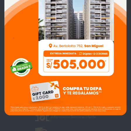
CONTACTO
924 090 578
bertolotto@grupotyc.com
.
SÍGUENOS
Información Sismoresistente